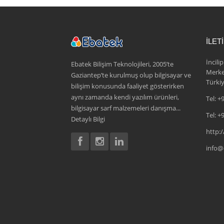
İLET
İncili
Ebatek Bilişim Teknolojileri, 2005’te
Merke
Gaziantep’te kurulmuş olup bilgisayar ve
Türki
bilişim konusunda faaliyet gösterirken
aynı zamanda kendi yazılım ürünleri,
Tel:
+9
bilgisayar sarf malzemeleri danışma...
Tel:
+9
Detaylı Bilgi
http:
info@