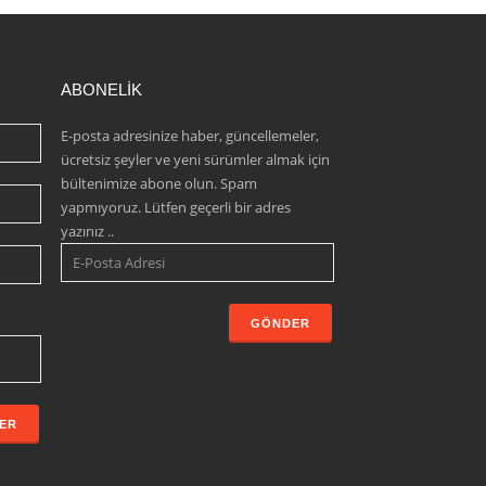
İncilipınar Mh. 36001 Nolu Sk.
Emir İş Merkezi No:8/B Şehitkamil
/ Gaziantep / Türkiye
ABONELİK
E-posta adresinize haber, güncellemeler,
ücretsiz şeyler ve yeni sürümler almak için
bültenimize abone olun. Spam
yapmıyoruz. Lütfen geçerli bir adres
yazınız ..