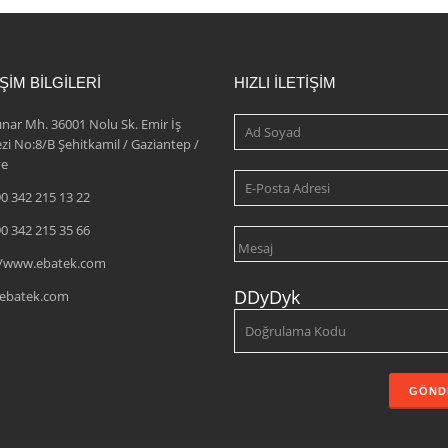
İŞİM BİLGİLERİ
HIZLI İLETİŞİM
pınar Mh. 36001 Nolu Sk. Emir İş
zi No:8/B Şehitkamil / Gaziantep /
ye
0 342 215 13 22
0 342 215 35 66
//www.ebatek.com
DDyDyk
ebatek.com