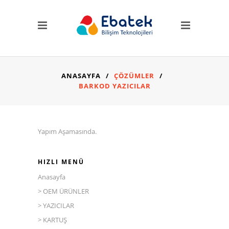
ÖZEL BÖLÜM
Dosyalar
Digital Katalog
Ürün Broşürleri
ANASAYFA
/
ÇÖZÜMLER
/
KULLANICI İŞLEMLERİ
BARKOD YAZICILAR
Servis Talebi
Çağrı Talebi
Teklif Talebi
Yapım Aşamasında.
SOSYAL MEDYA
HIZLI MENÜ
Anasayfa
> OEM ÜRÜNLER
İLETİŞİM
> YAZICILAR
Tel: +90 342 215 13 22
> KARTUŞ
Fax: +90 342 215 35 66