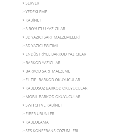
> SERVER
İncilipınar Mh. 36001 Nolu Sk.
> YEDEKLEME
Emir İş Merkezi No:8/B Şehitkamil
> KABİNET
/ Gaziantep / Türkiye
> 3 BOYUTLU YAZICILAR
> 3D YAZICI SARF MALZEMELERİ
> 3D YAZICI EĞİTİMİ
> ENDÜSTRİYEL BARKOD YAZICILAR
> BARKOD YAZICILAR
> BARKOD SARF MALZEME
> EL TİPİ BARKOD OKUYUCULAR
> KABLOSUZ BARKOD OKUYUCULAR
> MOBİL BARKOD OKUYUCULAR
> SWITCH VE KABİNET
> FİBER ÜRÜNLER
> KABLOLAMA
> SES KONFERANS ÇÖZÜMLERİ