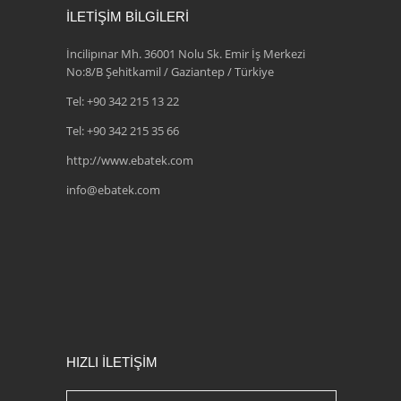
İLETİŞİM BİLGİLERİ
İncilipınar Mh. 36001 Nolu Sk. Emir İş Merkezi
No:8/B Şehitkamil / Gaziantep / Türkiye
Tel:
+90 342 215 13 22
Tel:
+90 342 215 35 66
http://www.ebatek.com
info@ebatek.com
HIZLI İLETİŞİM